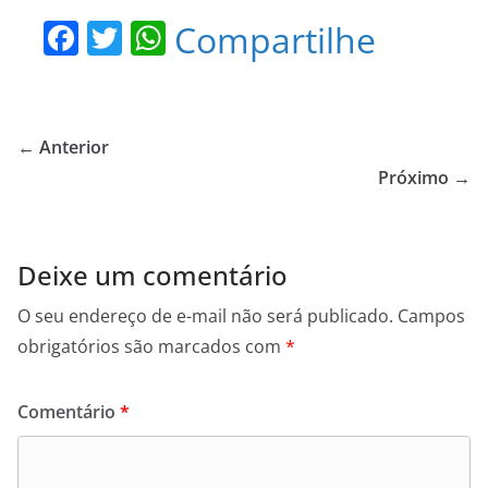
F
T
W
Compartilhe
a
w
h
c
itt
at
e
er
s
← Anterior
b
A
Próximo →
o
p
o
p
Deixe um comentário
k
O seu endereço de e-mail não será publicado.
Campos
obrigatórios são marcados com
*
Comentário
*