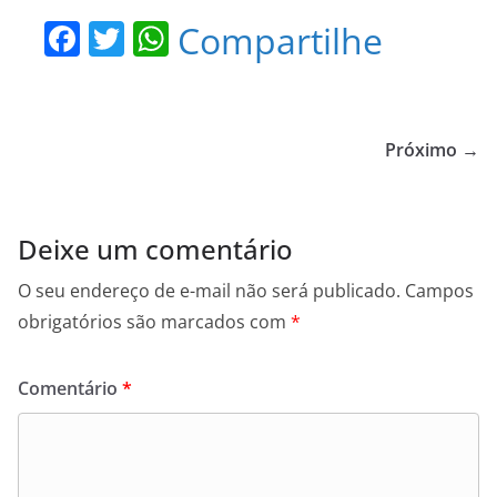
F
T
W
Compartilhe
a
w
h
c
itt
at
e
er
s
Próximo →
b
A
o
p
o
p
Deixe um comentário
k
O seu endereço de e-mail não será publicado.
Campos
obrigatórios são marcados com
*
Comentário
*