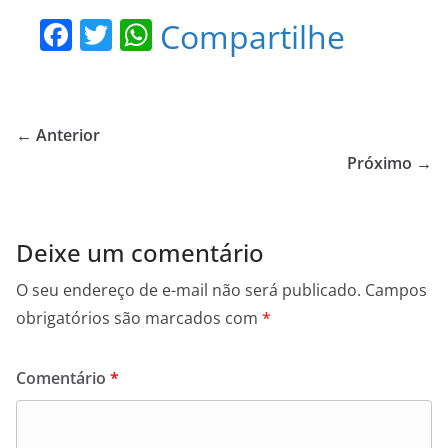
F
T
W
Compartilhe
a
w
h
c
itt
at
e
er
s
← Anterior
b
A
Próximo →
o
p
o
p
Deixe um comentário
k
O seu endereço de e-mail não será publicado.
Campos
obrigatórios são marcados com
*
Comentário
*