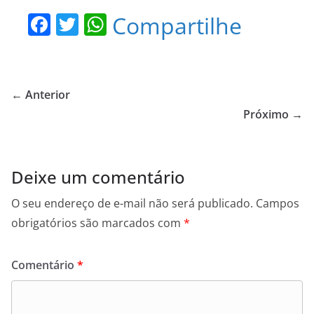
F
T
W
Compartilhe
a
w
h
c
itt
at
e
er
s
← Anterior
b
A
Próximo →
o
p
o
p
Deixe um comentário
k
O seu endereço de e-mail não será publicado.
Campos
obrigatórios são marcados com
*
Comentário
*