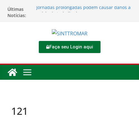
Jornadas prolongadas podem causar danos à
Últimas
saúde do trabalhador
Notícias:
TORNEIO DIA DO TRABALHADOR 2026
Rodoviários se reúnem no 4º Congresso da
CNTTL
Sinttromar garante acordo de R$ 1,7 milhão e
corrige direitos de motoristas da
Faça seu Login aqui
Transcocamar
Apostas impactam saúde mental e financeira
dos trabalhadores
121