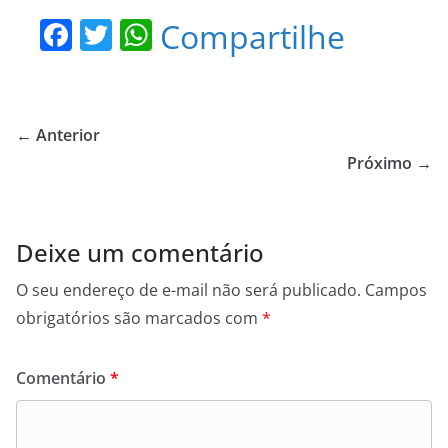
F
T
W
Compartilhe
a
w
h
c
itt
at
e
er
s
← Anterior
b
A
Próximo →
o
p
o
p
Deixe um comentário
k
O seu endereço de e-mail não será publicado.
Campos
obrigatórios são marcados com
*
Comentário
*