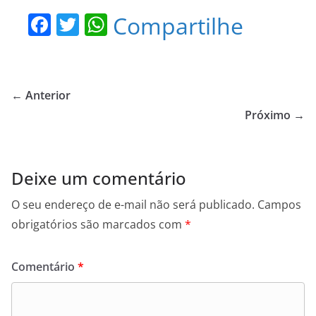
F
T
W
Compartilhe
a
w
h
c
itt
at
e
er
s
← Anterior
b
A
Próximo →
o
p
o
p
Deixe um comentário
k
O seu endereço de e-mail não será publicado.
Campos
obrigatórios são marcados com
*
Comentário
*