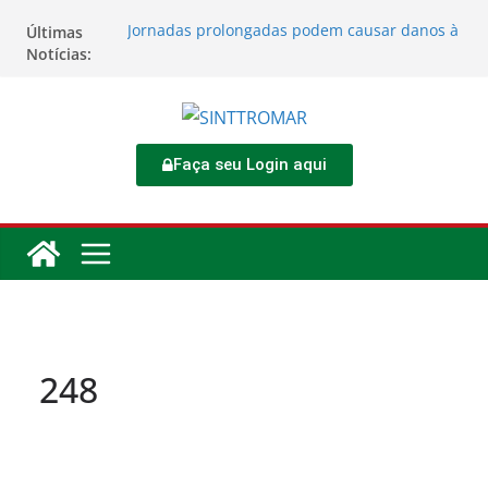
Jornadas prolongadas podem causar danos à
Últimas
saúde do trabalhador
Notícias:
TORNEIO DIA DO TRABALHADOR 2026
Rodoviários se reúnem no 4º Congresso da
CNTTL
Sinttromar garante acordo de R$ 1,7 milhão e
corrige direitos de motoristas da
Faça seu Login aqui
Transcocamar
Apostas impactam saúde mental e financeira
dos trabalhadores
248