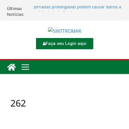
Jornadas prolongadas podem causar danos à
Últimas
saúde do trabalhador
Notícias:
TORNEIO DIA DO TRABALHADOR 2026
Rodoviários se reúnem no 4º Congresso da
CNTTL
Sinttromar garante acordo de R$ 1,7 milhão e
corrige direitos de motoristas da
Faça seu Login aqui
Transcocamar
Apostas impactam saúde mental e financeira
dos trabalhadores
262