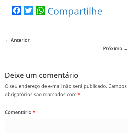
F
T
W
Compartilhe
a
w
h
c
itt
at
e
er
s
← Anterior
b
A
Próximo →
o
p
o
p
Deixe um comentário
k
O seu endereço de e-mail não será publicado.
Campos
obrigatórios são marcados com
*
Comentário
*