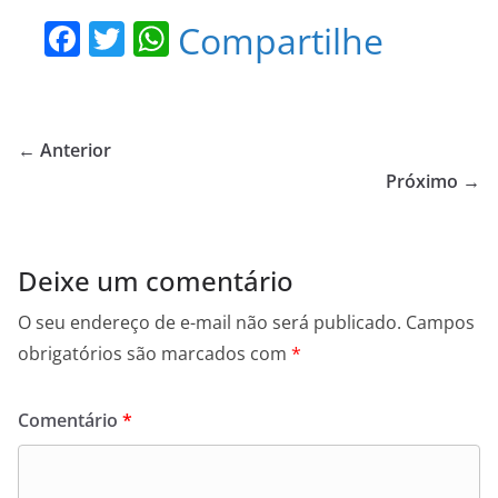
F
T
W
Compartilhe
a
w
h
c
itt
at
e
er
s
← Anterior
b
A
Próximo →
o
p
o
p
Deixe um comentário
k
O seu endereço de e-mail não será publicado.
Campos
obrigatórios são marcados com
*
Comentário
*