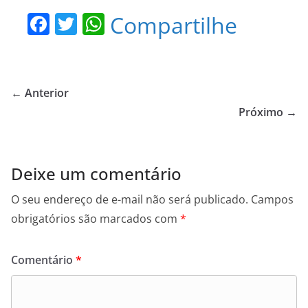
F
T
W
Compartilhe
a
w
h
c
itt
at
e
er
s
← Anterior
b
A
Próximo →
o
p
o
p
Deixe um comentário
k
O seu endereço de e-mail não será publicado.
Campos
obrigatórios são marcados com
*
Comentário
*