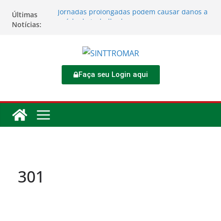
Jornadas prolongadas podem causar danos à
Últimas
saúde do trabalhador
Notícias:
TORNEIO DIA DO TRABALHADOR 2026
Rodoviários se reúnem no 4º Congresso da
CNTTL
Sinttromar garante acordo de R$ 1,7 milhão e
corrige direitos de motoristas da
Faça seu Login aqui
Transcocamar
Apostas impactam saúde mental e financeira
dos trabalhadores
301