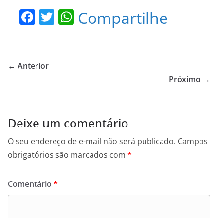
F
T
W
Compartilhe
a
w
h
c
itt
at
e
er
s
← Anterior
b
A
Próximo →
o
p
o
p
Deixe um comentário
k
O seu endereço de e-mail não será publicado.
Campos
obrigatórios são marcados com
*
Comentário
*