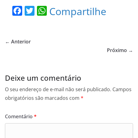
F
T
W
Compartilhe
a
w
h
c
itt
at
e
er
s
← Anterior
b
A
Próximo →
o
p
o
p
Deixe um comentário
k
O seu endereço de e-mail não será publicado.
Campos
obrigatórios são marcados com
*
Comentário
*