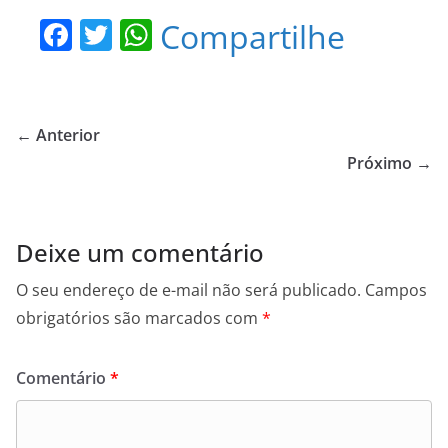
F
T
W
Compartilhe
a
w
h
c
itt
at
e
er
s
← Anterior
b
A
Próximo →
o
p
o
p
Deixe um comentário
k
O seu endereço de e-mail não será publicado.
Campos
obrigatórios são marcados com
*
Comentário
*