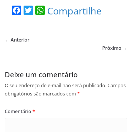
F
T
W
Compartilhe
a
w
h
c
itt
at
e
er
s
← Anterior
b
A
Próximo →
o
p
o
p
Deixe um comentário
k
O seu endereço de e-mail não será publicado.
Campos
obrigatórios são marcados com
*
Comentário
*