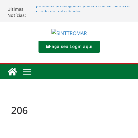
Jornadas prolongadas podem causar danos à
Últimas
saúde do trabalhador
Notícias:
TORNEIO DIA DO TRABALHADOR 2026
Rodoviários se reúnem no 4º Congresso da
CNTTL
Sinttromar garante acordo de R$ 1,7 milhão e
corrige direitos de motoristas da
Faça seu Login aqui
Transcocamar
Apostas impactam saúde mental e financeira
dos trabalhadores
206