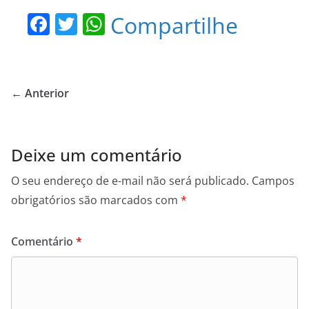
F
T
W
Compartilhe
a
w
h
c
itt
at
e
er
s
← Anterior
b
A
o
p
o
p
Deixe um comentário
k
O seu endereço de e-mail não será publicado.
Campos
obrigatórios são marcados com
*
Comentário
*