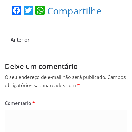
F
T
W
Compartilhe
a
w
h
c
itt
at
e
er
s
← Anterior
b
A
o
p
o
p
Deixe um comentário
k
O seu endereço de e-mail não será publicado.
Campos
obrigatórios são marcados com
*
Comentário
*