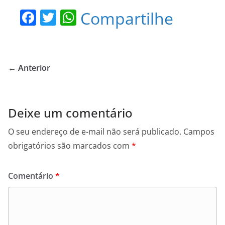
F
T
W
Compartilhe
a
w
h
c
itt
at
e
er
s
← Anterior
b
A
o
p
o
p
Deixe um comentário
k
O seu endereço de e-mail não será publicado.
Campos
obrigatórios são marcados com
*
Comentário
*