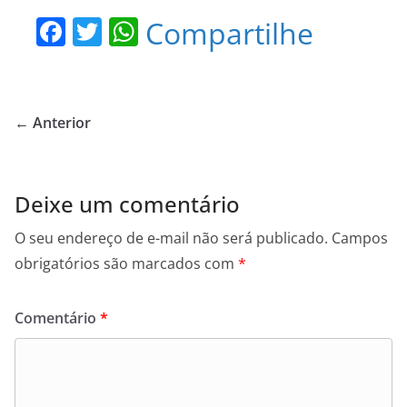
F
T
W
Compartilhe
a
w
h
c
itt
at
e
er
s
← Anterior
b
A
o
p
o
p
Deixe um comentário
k
O seu endereço de e-mail não será publicado.
Campos
obrigatórios são marcados com
*
Comentário
*