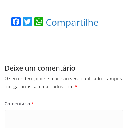
F
T
W
Compartilhe
a
w
h
c
itt
at
e
er
s
b
A
o
p
Deixe um comentário
o
p
O seu endereço de e-mail não será publicado.
Campos
k
obrigatórios são marcados com
*
Comentário
*