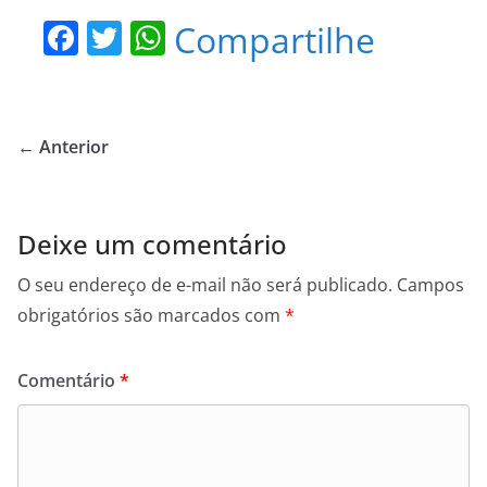
F
T
W
Compartilhe
a
w
h
c
itt
at
e
er
s
← Anterior
b
A
o
p
o
p
Deixe um comentário
k
O seu endereço de e-mail não será publicado.
Campos
obrigatórios são marcados com
*
Comentário
*