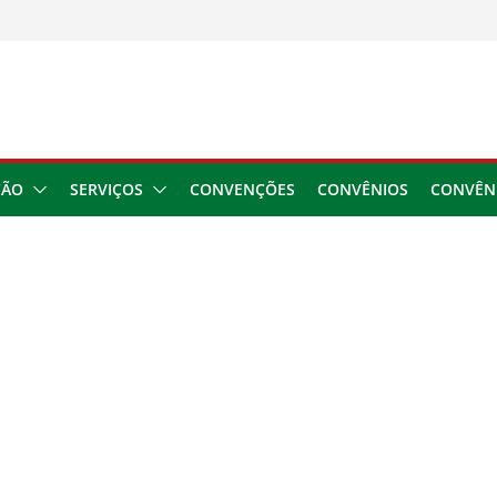
usar danos à saúde do
 2026
ngresso da CNTTL
 1,7 milhão e corrige
cocamar
e financeira dos
ÇÃO
SERVIÇOS
CONVENÇÕES
CONVÊNIOS
CONVÊN