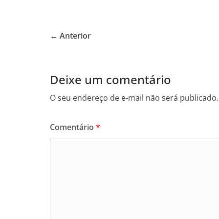
a
w
h
c
itt
at
e
er
s
← Anterior
b
A
o
p
o
p
Deixe um comentário
k
O seu endereço de e-mail não será publicado.
Comentário
*