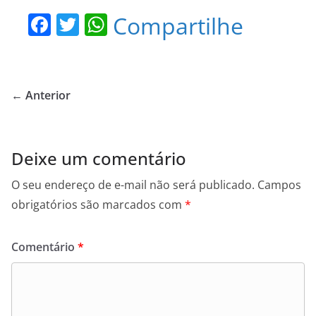
F
T
W
Compartilhe
a
w
h
c
itt
at
e
er
s
← Anterior
b
A
o
p
o
p
Deixe um comentário
k
O seu endereço de e-mail não será publicado.
Campos
obrigatórios são marcados com
*
Comentário
*