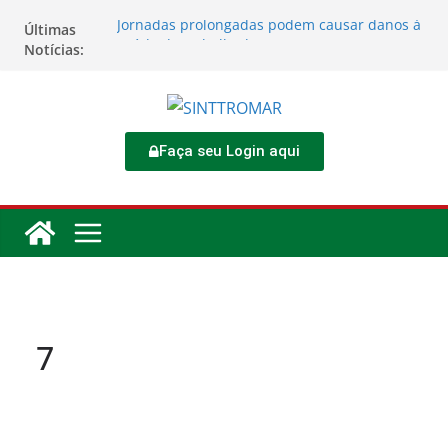
Jornadas prolongadas podem causar danos à
Últimas
saúde do trabalhador
Notícias:
TORNEIO DIA DO TRABALHADOR 2026
Rodoviários se reúnem no 4º Congresso da
CNTTL
Sinttromar garante acordo de R$ 1,7 milhão e
corrige direitos de motoristas da
Faça seu Login aqui
Transcocamar
Apostas impactam saúde mental e financeira
dos trabalhadores
7