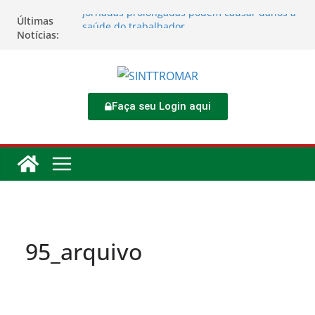
Jornadas prolongadas podem causar danos à
Últimas
saúde do trabalhador
Notícias:
TORNEIO DIA DO TRABALHADOR 2026
Rodoviários se reúnem no 4º Congresso da
CNTTL
Sinttromar garante acordo de R$ 1,7 milhão e
corrige direitos de motoristas da
Faça seu Login aqui
Transcocamar
Apostas impactam saúde mental e financeira
dos trabalhadores
95_arquivo