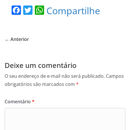
F
T
W
Compartilhe
a
w
h
c
itt
at
e
er
s
← Anterior
b
A
o
p
o
p
Deixe um comentário
k
O seu endereço de e-mail não será publicado.
Campos
obrigatórios são marcados com
*
Comentário
*