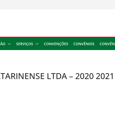
usar danos à saúde do
 2026
ngresso da CNTTL
 1,7 milhão e corrige
cocamar
e financeira dos
ÇÃO
SERVIÇOS
CONVENÇÕES
CONVÊNIOS
CONVÊN
TARINENSE LTDA – 2020 2021