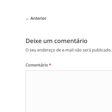
a
w
h
c
itt
at
e
er
s
← Anterior
b
A
o
p
o
p
Deixe um comentário
k
O seu endereço de e-mail não será publicado.
Comentário
*