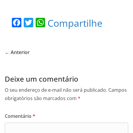
F
T
W
Compartilhe
a
w
h
c
itt
at
e
er
s
← Anterior
b
A
o
p
o
p
Deixe um comentário
k
O seu endereço de e-mail não será publicado.
Campos
obrigatórios são marcados com
*
Comentário
*