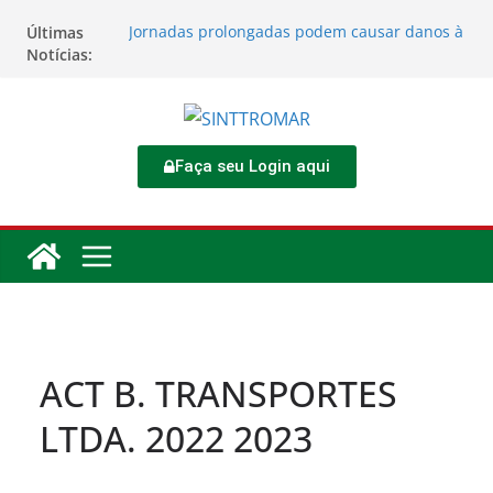
Últimas
Jornadas prolongadas podem causar danos à
Notícias:
saúde do trabalhador
TORNEIO DIA DO TRABALHADOR 2026
Rodoviários se reúnem no 4º Congresso da
CNTTL
Sinttromar garante acordo de R$ 1,7 milhão e
corrige direitos de motoristas da
Faça seu Login aqui
Transcocamar
Apostas impactam saúde mental e financeira
dos trabalhadores
ACT B. TRANSPORTES
LTDA. 2022 2023