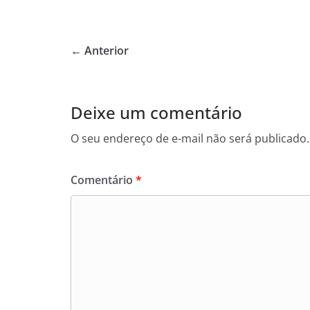
a
w
h
c
itt
at
e
er
s
← Anterior
b
A
o
p
o
p
Deixe um comentário
k
O seu endereço de e-mail não será publicado.
Comentário
*