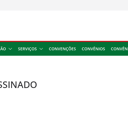
usar danos à saúde do
 2026
ngresso da CNTTL
 1,7 milhão e corrige
cocamar
e financeira dos
ÇÃO
SERVIÇOS
CONVENÇÕES
CONVÊNIOS
CONVÊN
ASSINADO