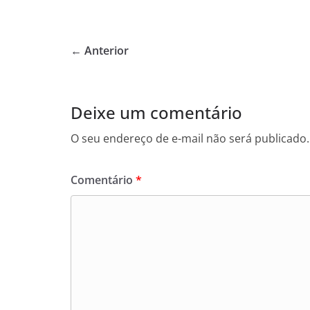
a
w
h
c
itt
at
e
er
s
← Anterior
b
A
o
p
o
p
Deixe um comentário
k
O seu endereço de e-mail não será publicado.
Comentário
*