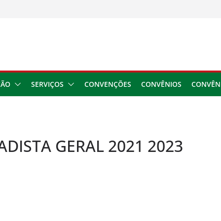
usar danos à saúde do
 2026
ngresso da CNTTL
 1,7 milhão e corrige
cocamar
e financeira dos
ÇÃO
SERVIÇOS
CONVENÇÕES
CONVÊNIOS
CONVÊN
DISTA GERAL 2021 2023