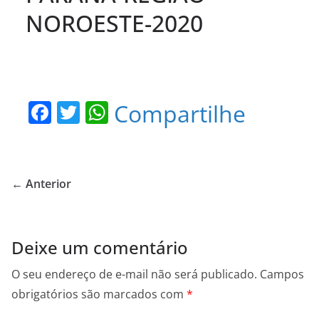
NOROESTE-2020
F
T
W
Compartilhe
a
w
h
c
itt
at
e
er
s
← Anterior
b
A
o
p
o
p
Deixe um comentário
k
O seu endereço de e-mail não será publicado.
Campos
obrigatórios são marcados com
*