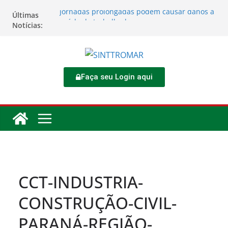
Jornadas prolongadas podem causar danos à
Últimas
saúde do trabalhador
Notícias:
TORNEIO DIA DO TRABALHADOR 2026
Rodoviários se reúnem no 4º Congresso da
CNTTL
Sinttromar garante acordo de R$ 1,7 milhão e
corrige direitos de motoristas da
Faça seu Login aqui
Transcocamar
Apostas impactam saúde mental e financeira
dos trabalhadores
CCT-INDUSTRIA-
CONSTRUÇÃO-CIVIL-
PARANÁ-REGIÃO-