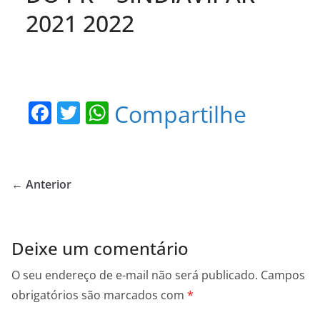
2021 2022
F
T
W
Compartilhe
a
w
h
c
itt
at
e
er
s
← Anterior
b
A
o
p
o
p
Deixe um comentário
k
O seu endereço de e-mail não será publicado.
Campos
obrigatórios são marcados com
*