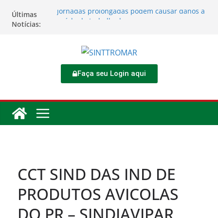
Jornadas prolongadas podem causar danos à
Últimas
saúde do trabalhador
Notícias:
TORNEIO DIA DO TRABALHADOR 2026
Rodoviários se reúnem no 4º Congresso da
CNTTL
Sinttromar garante acordo de R$ 1,7 milhão e
corrige direitos de motoristas da
Faça seu Login aqui
Transcocamar
Apostas impactam saúde mental e financeira
dos trabalhadores
CCT SIND DAS IND DE
PRODUTOS AVICOLAS
DO PR – SINDIAVIPAR