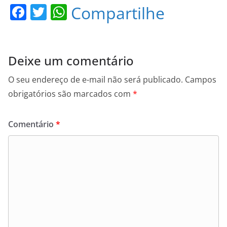
F
T
W
Compartilhe
a
w
h
c
itt
at
e
er
s
Deixe um comentário
b
A
O seu endereço de e-mail não será publicado.
Campos
o
p
obrigatórios são marcados com
*
o
p
k
Comentário
*