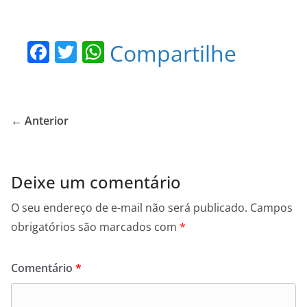
F
T
W
Compartilhe
a
w
h
c
itt
at
e
er
s
← Anterior
b
A
o
p
o
p
Deixe um comentário
k
O seu endereço de e-mail não será publicado.
Campos
obrigatórios são marcados com
*
Comentário
*