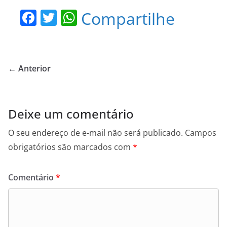
F
T
W
Compartilhe
a
w
h
c
itt
at
e
er
s
← Anterior
b
A
o
p
o
p
Deixe um comentário
k
O seu endereço de e-mail não será publicado.
Campos
obrigatórios são marcados com
*
Comentário
*