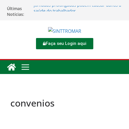
Jornadas prolongadas podem causar danos à
Últimas
saúde do trabalhador
Notícias:
TORNEIO DIA DO TRABALHADOR 2026
Rodoviários se reúnem no 4º Congresso da
CNTTL
Sinttromar garante acordo de R$ 1,7 milhão e
corrige direitos de motoristas da
Faça seu Login aqui
Transcocamar
Apostas impactam saúde mental e financeira
dos trabalhadores
convenios