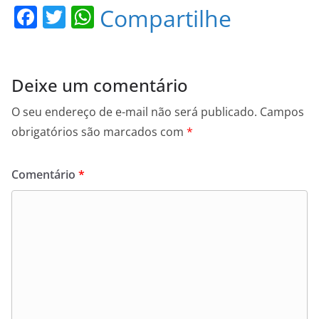
F
T
W
Compartilhe
a
w
h
c
itt
at
e
er
s
Deixe um comentário
b
A
O seu endereço de e-mail não será publicado.
Campos
o
p
obrigatórios são marcados com
*
o
p
k
Comentário
*