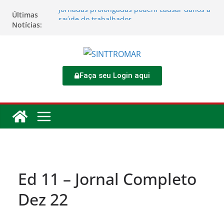
Jornadas prolongadas podem causar danos à
Últimas
saúde do trabalhador
Notícias:
TORNEIO DIA DO TRABALHADOR 2026
Rodoviários se reúnem no 4º Congresso da
CNTTL
Sinttromar garante acordo de R$ 1,7 milhão e
corrige direitos de motoristas da
Faça seu Login aqui
Transcocamar
Apostas impactam saúde mental e financeira
dos trabalhadores
Ed 11 – Jornal Completo
Dez 22