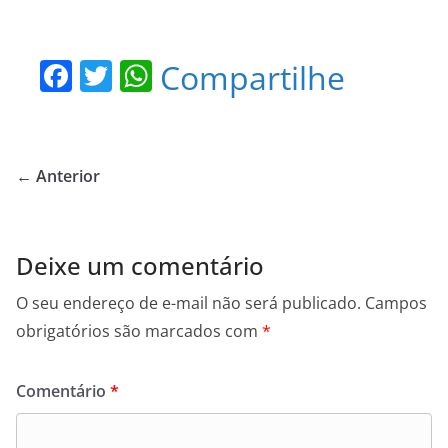
F
T
W
Compartilhe
a
w
h
c
itt
at
e
er
s
← Anterior
b
A
o
p
o
p
Deixe um comentário
k
O seu endereço de e-mail não será publicado.
Campos
obrigatórios são marcados com
*
Comentário
*