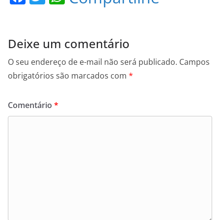
a
w
h
c
itt
at
e
er
s
Deixe um comentário
b
A
O seu endereço de e-mail não será publicado.
Campos
o
p
obrigatórios são marcados com
*
o
p
k
Comentário
*