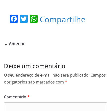
F
T
W
Compartilhe
a
w
h
c
itt
at
e
er
s
← Anterior
b
A
o
p
o
p
Deixe um comentário
k
O seu endereço de e-mail não será publicado.
Campos
obrigatórios são marcados com
*
Comentário
*