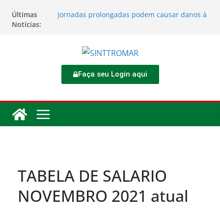
Últimas
Jornadas prolongadas podem causar danos à
Notícias:
saúde do trabalhador
TORNEIO DIA DO TRABALHADOR 2026
Rodoviários se reúnem no 4º Congresso da
CNTTL
Sinttromar garante acordo de R$ 1,7 milhão e
corrige direitos de motoristas da
Faça seu Login aqui
Transcocamar
Apostas impactam saúde mental e financeira
dos trabalhadores
TABELA DE SALARIO
NOVEMBRO 2021 atual