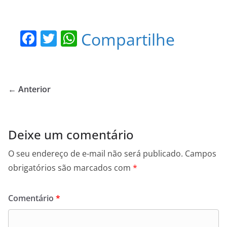
F
T
W
Compartilhe
a
w
h
c
itt
at
e
er
s
← Anterior
b
A
o
p
o
p
Deixe um comentário
k
O seu endereço de e-mail não será publicado.
Campos
obrigatórios são marcados com
*
Comentário
*