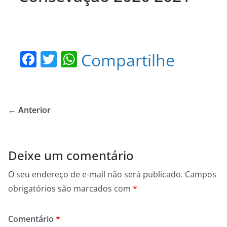
F
T
W
Compartilhe
a
w
h
c
itt
at
e
er
s
← Anterior
b
A
o
p
o
p
Deixe um comentário
k
O seu endereço de e-mail não será publicado.
Campos
obrigatórios são marcados com
*
Comentário
*