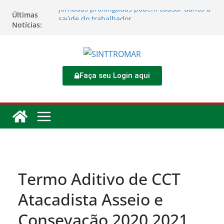
Jornadas prolongadas podem causar danos à
Últimas
saúde do trabalhador
Notícias:
TORNEIO DIA DO TRABALHADOR 2026
Rodoviários se reúnem no 4º Congresso da
CNTTL
Sinttromar garante acordo de R$ 1,7 milhão e
corrige direitos de motoristas da
Faça seu Login aqui
Transcocamar
Apostas impactam saúde mental e financeira
dos trabalhadores
Termo Aditivo de CCT
Atacadista Asseio e
Consevação 2020 2021