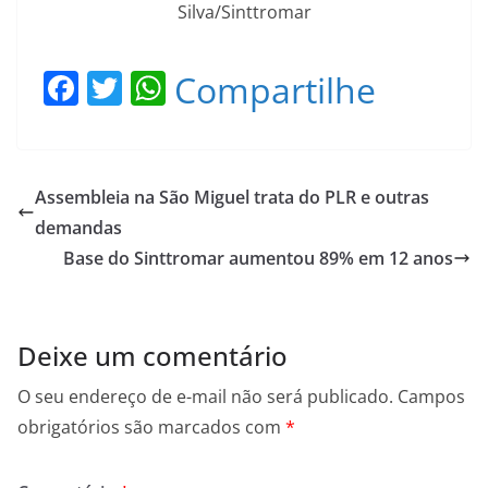
Silva/Sinttromar
F
T
W
Compartilhe
a
w
h
c
itt
at
e
er
s
Assembleia na São Miguel trata do PLR e outras
b
A
demandas
o
p
Base do Sinttromar aumentou 89% em 12 anos
o
p
k
Deixe um comentário
O seu endereço de e-mail não será publicado.
Campos
obrigatórios são marcados com
*