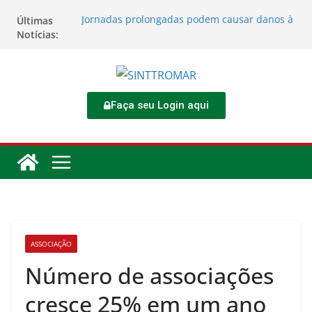
Últimas
Jornadas prolongadas podem causar danos à
Notícias:
saúde do trabalhador
TORNEIO DIA DO TRABALHADOR 2026
Rodoviários se reúnem no 4º Congresso da
CNTTL
Sinttromar garante acordo de R$ 1,7 milhão e
corrige direitos de motoristas da
Faça seu Login aqui
Transcocamar
Apostas impactam saúde mental e financeira
dos trabalhadores
ASSOCIAÇÃO
Número de associações
cresce 25% em um ano