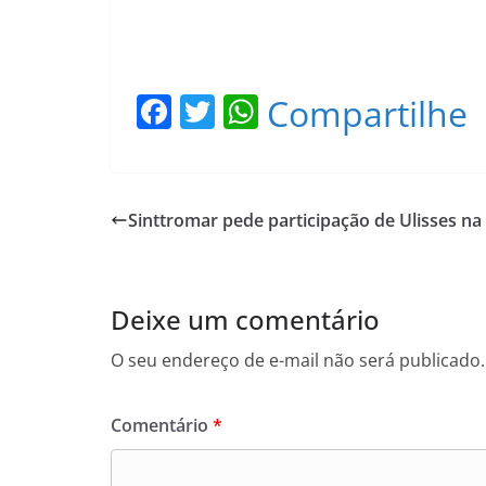
F
T
W
Compartilhe
a
w
h
c
itt
at
e
er
s
Sinttromar pede participação de Ulisses n
b
A
o
p
o
p
Deixe um comentário
k
O seu endereço de e-mail não será publicado.
Comentário
*