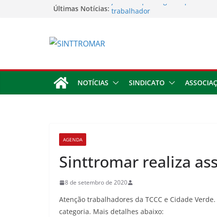
Jornadas prolongadas podem ca
Últimas Notícias:
trabalhador
TORNEIO DIA DO TRABALHADOR
Rodoviários se reúnem no 4º Co
Sinttromar garante acordo de R$
direitos de motoristas da Trans
Apostas impactam saúde mental 
trabalhadores
NOTÍCIAS
SINDICATO
ASSOCIA
AGENDA
Sinttromar realiza a
8 de setembro de 2020
Atenção trabalhadores da TCCC e Cidade Verde. N
categoria. Mais detalhes abaixo: