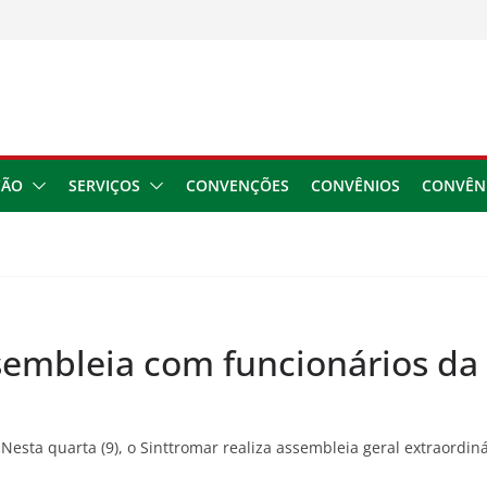
usar danos à saúde do
 2026
ngresso da CNTTL
 1,7 milhão e corrige
cocamar
e financeira dos
ÇÃO
SERVIÇOS
CONVENÇÕES
CONVÊNIOS
CONVÊN
ssembleia com funcionários da
esta quarta (9), o Sinttromar realiza assembleia geral extraordin