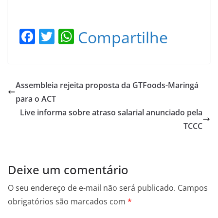
F
T
W
Compartilhe
a
w
h
c
itt
at
e
er
s
Assembleia rejeita proposta da GTFoods-Maringá
b
A
para o ACT
o
p
Live informa sobre atraso salarial anunciado pela
o
p
TCCC
k
Deixe um comentário
O seu endereço de e-mail não será publicado.
Campos
obrigatórios são marcados com
*