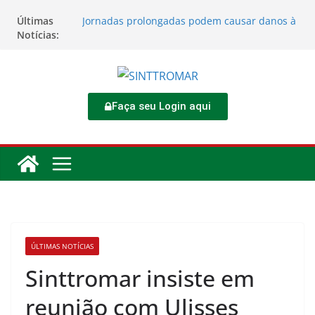
Últimas
Jornadas prolongadas podem causar danos à
Notícias:
saúde do trabalhador
TORNEIO DIA DO TRABALHADOR 2026
Rodoviários se reúnem no 4º Congresso da
CNTTL
Sinttromar garante acordo de R$ 1,7 milhão e
corrige direitos de motoristas da
Faça seu Login aqui
Transcocamar
Apostas impactam saúde mental e financeira
dos trabalhadores
ÚLTIMAS NOTÍCIAS
Sinttromar insiste em
reunião com Ulisses