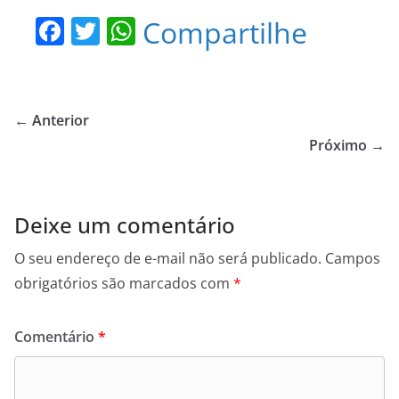
F
T
W
Compartilhe
a
w
h
c
itt
at
e
er
s
← Anterior
b
A
Próximo →
o
p
o
p
Deixe um comentário
k
O seu endereço de e-mail não será publicado.
Campos
obrigatórios são marcados com
*
Comentário
*