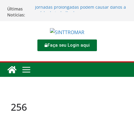
Jornadas prolongadas podem causar danos à
Últimas
saúde do trabalhador
Notícias:
TORNEIO DIA DO TRABALHADOR 2026
Rodoviários se reúnem no 4º Congresso da
CNTTL
Sinttromar garante acordo de R$ 1,7 milhão e
corrige direitos de motoristas da
Faça seu Login aqui
Transcocamar
Apostas impactam saúde mental e financeira
dos trabalhadores
256