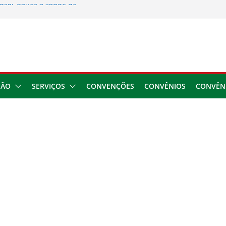
usar danos à saúde do
 2026
ngresso da CNTTL
 1,7 milhão e corrige
cocamar
e financeira dos
ÇÃO
SERVIÇOS
CONVENÇÕES
CONVÊNIOS
CONVÊN