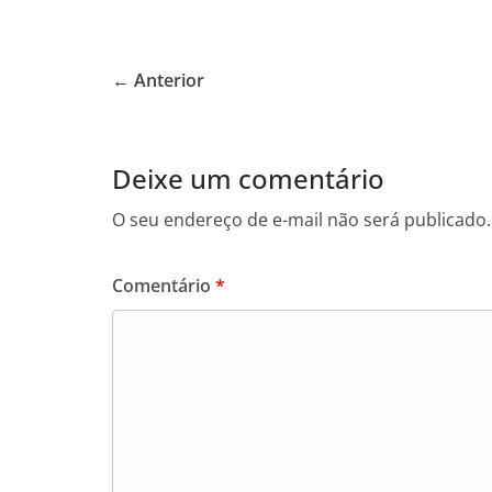
a
w
h
c
itt
at
e
er
s
← Anterior
b
A
o
p
o
p
Deixe um comentário
k
O seu endereço de e-mail não será publicado.
Comentário
*