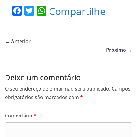
F
T
W
Compartilhe
a
w
h
c
itt
at
e
er
s
← Anterior
b
A
Próximo →
o
p
o
p
Deixe um comentário
k
O seu endereço de e-mail não será publicado.
Campos
obrigatórios são marcados com
*
Comentário
*