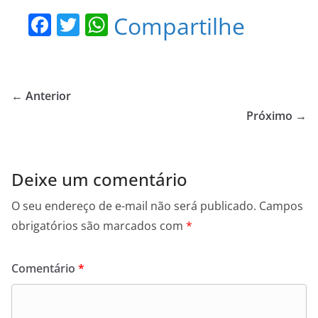
F
T
W
Compartilhe
a
w
h
c
itt
at
e
er
s
← Anterior
b
A
Próximo →
o
p
o
p
Deixe um comentário
k
O seu endereço de e-mail não será publicado.
Campos
obrigatórios são marcados com
*
Comentário
*